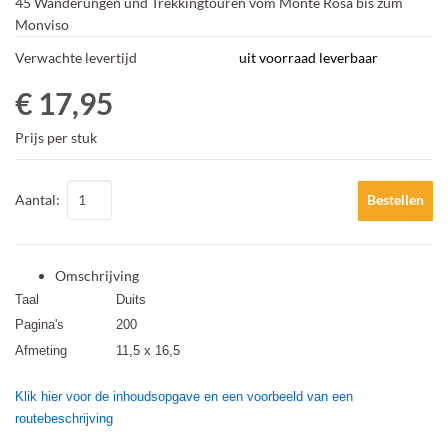
45 Wanderungen und Trekkingtouren vom Monte Rosa bis zum
Monviso
Verwachte levertijd
uit voorraad leverbaar
€ 17,95
Prijs per stuk
Aantal:
Bestellen
Omschrijving
Taal
Duits
Pagina's
200
Afmeting
11,5 x 16,5
Klik hier voor de inhoudsopgave en
een voorbeeld van een
routebeschrijving