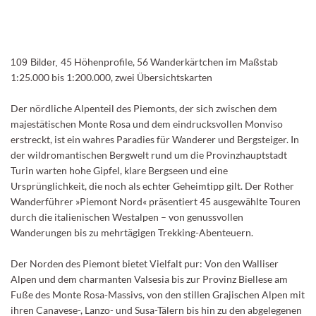
45 Höhenprofile, 56 Wanderkärtchen im Maßstab
109 Bilder,
1:25.000 bis 1:200.000, zwei Übersichtskarten
Der nördliche Alpenteil des Piemonts, der sich zwischen dem
majestätischen Monte Rosa und dem eindrucksvollen Monviso
erstreckt, ist ein wahres Paradies für Wanderer und Bergsteiger. In
der wildromantischen Bergwelt rund um die Provinzhauptstadt
Turin warten hohe Gipfel, klare Bergseen und eine
Ursprünglichkeit, die noch als echter Geheimtipp gilt. Der Rother
Wanderführer »Piemont Nord« präsentiert 45 ausgewählte Touren
durch die italienischen Westalpen – von genussvollen
Wanderungen bis zu mehrtägigen Trekking-Abenteuern.
Der Norden des Piemont bietet Vielfalt pur: Von den Walliser
Alpen und dem charmanten Valsesia bis zur Provinz Biellese am
Fuße des Monte Rosa-Massivs, von den stillen Grajischen Alpen mit
ihren Canavese-, Lanzo- und Susa-Tälern bis hin zu den abgelegenen