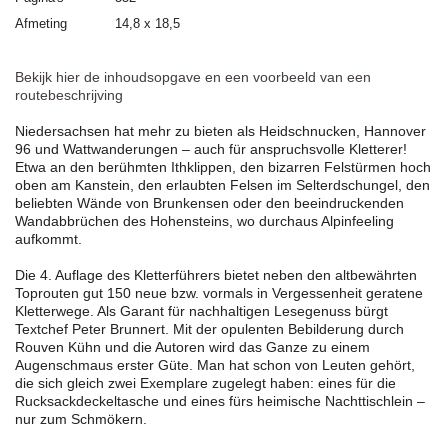
Afmeting
14,8 x 18,5
Bekijk hier de inhoudsopgave en een voorbeeld van een
routebeschrijving
Niedersachsen hat mehr zu bieten als Heidschnucken, Hannover
96 und Wattwanderungen – auch für anspruchsvolle Kletterer!
Etwa an den berühmten Ithklippen, den bizarren Felstürmen hoch
oben am Kanstein, den erlaubten Felsen im Selterdschungel, den
beliebten Wände von Brunkensen oder den beeindruckenden
Wandabbrüchen des Hohensteins, wo durchaus Alpinfeeling
aufkommt.
Die 4. Auflage des Kletterführers bietet neben den altbewährten
Toprouten gut 150 neue bzw. vormals in Vergessenheit geratene
Kletterwege. Als Garant für nachhaltigen Lesegenuss bürgt
Textchef Peter Brunnert. Mit der opulenten Bebilderung durch
Rouven Kühn und die Autoren wird das Ganze zu einem
Augenschmaus erster Güte. Man hat schon von Leuten gehört,
die sich gleich zwei Exemplare zugelegt haben: eines für die
Rucksackdeckeltasche und eines fürs heimische Nachttischlein –
nur zum Schmökern.