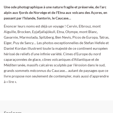
Une ode photographique à une nature fragile et préservée, de l'arc
alpin aux fjords de Norvège et de l'Etna aux volcans des Açores, en
passant par l'Islande, Santorin, le Caucase…
Énoncer leurs noms est déjà un voyage ! Cervin, Elbrouz, mont
Aiguille, Brocken, Eyjafjallajökull, Etna, Olympe, mont Blanc,
Gavarnie, Marmolada, Spitzberg, Ben Nevis, Picos de Europa, Tatras,
Eiger, Puy de Sancy… Les photos exceptionnelles de Stefan Hefele et
Daniel Kordan illustrent toute la majesté de ce continent européen
hérissé de reliefs d’une infinie variété. Cimes d’Europe du nord
caparaçonnées de glace, cônes volcaniques d’Atlantique et de
Méditerranée, massifs calcaires sculptés par l’érosion dans le sud,
grands sommets méconnus du Caucase… autant de paysages que ce
livre propose non seulement de contempler, mais aussi d’apprendre
à « lire ».
Snel naar